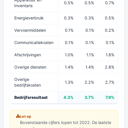
0.5%
0.5%
0.7%
0
Inventaris
Energieverbruik
0.3%
0.3%
0.5%
0
Vervoermiddelen
0.1%
0.1%
0.2%
0
Communicatiekosten
0.1%
0.1%
0.1%
Afschrijvingen
1.0%
1.1%
1.8%
Overige diensten
1.4%
1.4%
2.8%
2
Overige
1.3%
2.2%
2.7%
2
bedrijfskosten
Bedrijfsresultaat
4.3%
3.7%
7.9%
8
Let op
Bovenstaande cijfers lopen tot 2022. De laatste