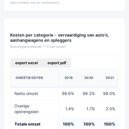
door schaal, mix en rechtsvorm.
Kosten per categorie - vervaardiging van auto's,
aanhangwagens en opleggers
Branchegemiddelde — % van omzet
export excel
export pdf
OMZET/KOSTEN
2019
2020
2021
2
Netto omzet
98.6%
98.3%
98.0%
97
Overige
1.4%
1.7%
2.0%
2
opbrengsten
Totale omzet
100%
100%
100%
1