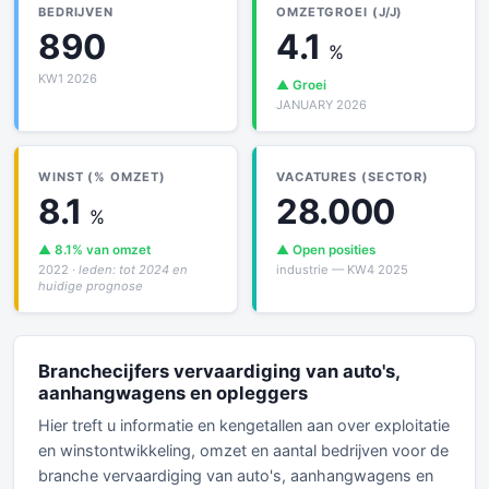
BEDRIJVEN
OMZETGROEI (J/J)
890
4.1
%
KW1 2026
▲ Groei
JANUARY 2026
WINST (% OMZET)
VACATURES (SECTOR)
8.1
28.000
%
▲ 8.1% van omzet
▲ Open posities
2022
· leden: tot 2024 en
industrie — KW4 2025
huidige prognose
Branchecijfers vervaardiging van auto's,
aanhangwagens en opleggers
Hier treft u informatie en kengetallen aan over exploitatie
en winstontwikkeling, omzet en aantal bedrijven voor de
branche vervaardiging van auto's, aanhangwagens en