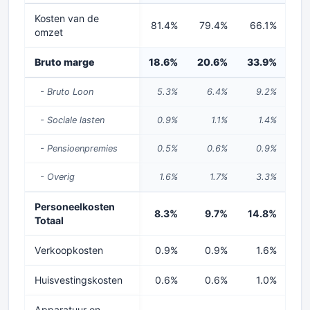
Kosten van de
81.4%
79.4%
66.1%
6
omzet
Bruto marge
18.6%
20.6%
33.9%
32
- Bruto Loon
5.3%
6.4%
9.2%
- Sociale lasten
0.9%
1.1%
1.4%
- Pensioenpremies
0.5%
0.6%
0.9%
- Overig
1.6%
1.7%
3.3%
Personeelkosten
8.3%
9.7%
14.8%
13
Totaal
Verkoopkosten
0.9%
0.9%
1.6%
Huisvestingskosten
0.6%
0.6%
1.0%
0
Apparatuur en