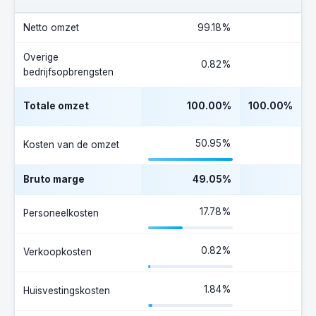
Netto omzet
99.18%
Overige
0.82%
bedrijfsopbrengsten
Totale omzet
100.00%
100.00%
50.95%
Kosten van de omzet
Bruto marge
49.05%
17.78%
Personeelkosten
0.82%
Verkoopkosten
1.84%
Huisvestingskosten