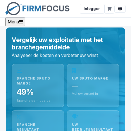
Inloggen
Menu
Vergelijk uw exploitatie met het
branchegemiddelde
Analyseer de kosten en verbeter uw winst
BRANCHE BRUTO
UW BRUTO MARGE
MARGE
—
49%
Vul uw omzet in
Branche gemiddelde
BRANCHE
UW
RESULTAAT
BEDRIJFSRESULTAAT