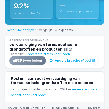
9.2%
—
Vul uw kostenposten in
Bedrijfsresultaat %
Home
Uw bedrijven
Vergelijk uw exploitatie
GESELECTEERDE BRANCHE
vervaardiging van farmaceutische
grondstoffen en producten
SBI 21
O.b.v. 2021 ·
recentere cijfers voor leden
PDF (voor leden)
Andere branche of bedrijf
Kosten naar soort vervaardiging van
farmaceutische grondstoffen en producten
Let op: gemiddelde cijfers o.b.v. 2021 —
recentere cijfers
beschikbaar voor leden
SOORT OMZET/KOSTEN
BRANCHE GEM. %
EIGEN %