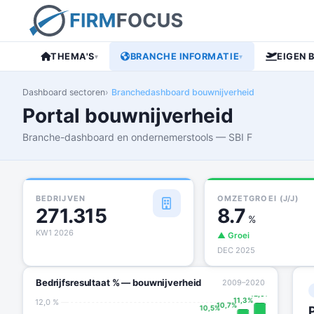
THEMA'S
BRANCHE INFORMATIE
EIGEN 
▾
▾
Dashboard sectoren
Branchedashboard bouwnijverheid
Portal bouwnijverheid
Branche-dashboard en ondernemerstools — SBI F
BEDRIJVEN
OMZETGROEI (J/J)
271.315
8.7
%
KW1 2026
▲ Groei
DEC 2025
Bedrijfsresultaat % — bouwnijverheid
2009–2020