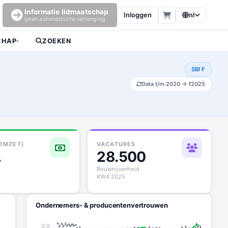
Informatie lidmaatschap
Inloggen
nl
geen automatische verlenging
CHAP
ZOEKEN
▾
SBI F
Data t/m 2020 → f2025
 OMZET)
VACATURES
28.500
%
Bouwnijverheid
KW4 2025
Ondernemers- & producentenvertrouwen