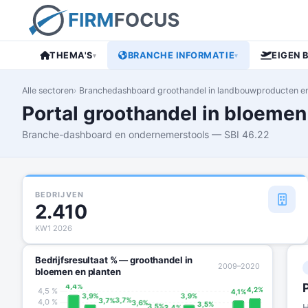
THEMA'S
BRANCHE INFORMATIE
EIGEN 
▾
▾
Alle sectoren
Branchedashboard groothandel in landbouwproducten en
Portal groothandel in bloemen
Branche-dashboard en ondernemerstools — SBI 46.22
BEDRIJVEN
2.410
KW1 2026
Bedrijfsresultaat % — groothandel in
2009–2020
bloemen en planten
H