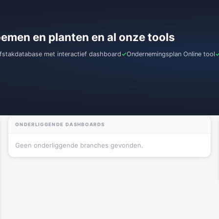
loemen en planten en al onze tools
jfstakdatabase met interactief dashboard
Ondernemingsplan Online tool
ONDERLIGGENDE DASHBOARDS
Geen onderliggende branches gevonden.