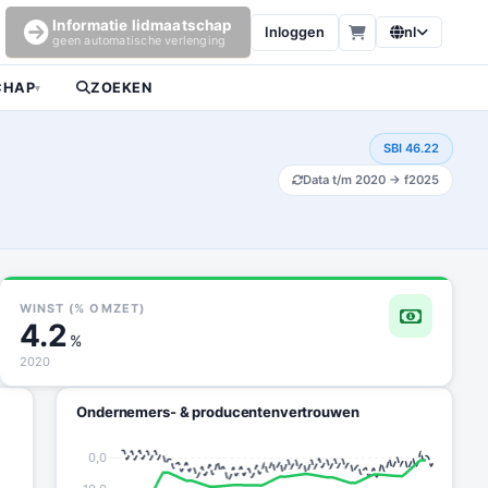
Informatie lidmaatschap
Inloggen
nl
geen automatische verlenging
CHAP
ZOEKEN
▾
SBI 46.22
Data t/m 2020 → f2025
WINST (% OMZET)
4.2
%
2020
Ondernemers- & producentenvertrouwen