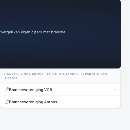
Vergelijken eigen cijfers met branche
HANDIGE LINKS GROOT- EN DETAILHANDEL; REPARATIE VAN
AUTO’S
Branchevereniging VGB
Branchevereniging Anthos