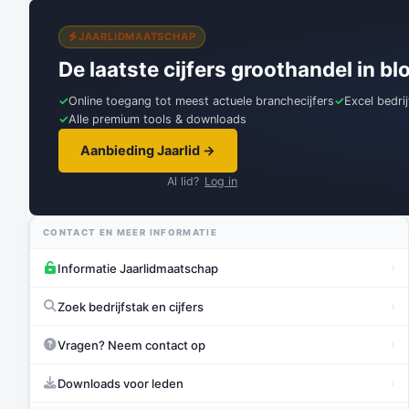
JAARLIDMAATSCHAP
De laatste cijfers groothandel in b
Online toegang tot meest actuele branchecijfers
Excel bedri
Alle premium tools & downloads
Aanbieding Jaarlid →
Al lid?
Log in
CONTACT EN MEER INFORMATIE
›
Informatie Jaarlidmaatschap
›
Zoek bedrijfstak en cijfers
›
Vragen? Neem contact op
›
Downloads voor leden