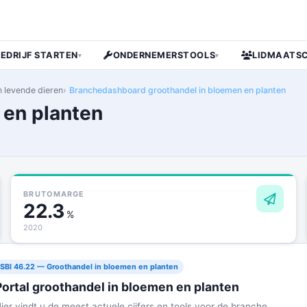
BEDRIJF STARTEN
ONDERNEMERSTOOLS
LIDMAATS
▾
▾
 levende dieren
Branchedashboard groothandel in bloemen en planten
 en planten
BRUTOMARGE
22.3
%
2020
SBI 46.22 — Groothandel in bloemen en planten
Portal groothandel in bloemen en planten
ier vindt u de meest actuele cijfers en tools voor de branche