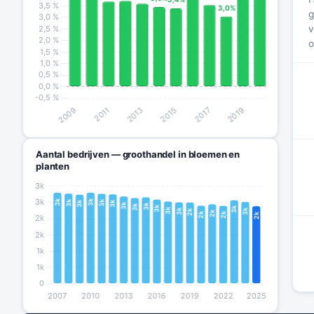
g
v
o
Aantal bedrijven — groothandel in bloemen en
planten