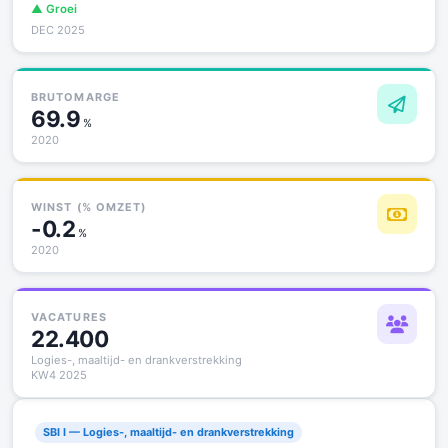
▲ Groei
DEC 2025
BRUTOMARGE
69.9
%
2020
WINST (% OMZET)
-0.2
%
2020
VACATURES
22.400
Logies-, maaltijd- en drankverstrekking
KW4 2025
SBI I — Logies-, maaltijd- en drankverstrekking