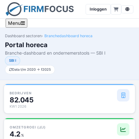
Inloggen
Menu
Dashboard sectoren
Branchedashboard horeca
Portal horeca
Branche-dashboard en ondernemerstools — SBI I
SBI I
Data t/m 2020 → f2025
BEDRIJVEN
82.045
KW1 2026
OMZETGROEI (J/J)
4.2
%