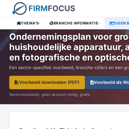
Gratis Ondernemingsplan
THEMA'S
BRANCHE INFORMATIE
EIGEN 
▾
▾
groothandel in elektrische huishoudelijke apparatuur, audio- en video
Ondernemingsplan voor groo
huishoudelijke apparatuur, 
en fotografische en optisch
Een sector-specifiek voorbeeld, branche-cijfers en een gr
Voorbeeld downloaden (PDF)
Voorbeeld als W
Sectorvoorbeeld, geen account nodig, gratis.