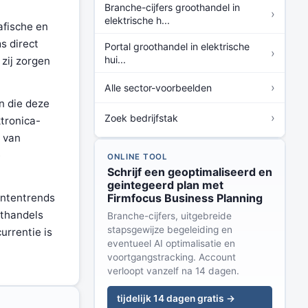
Branche-cijfers groothandel in
›
elektrische h...
afische en
s direct
Portal groothandel in elektrische
›
hui...
zij zorgen
›
Alle sector-voorbeelden
n die deze
›
Zoek bedrijfstak
tronica-
d van
e
ONLINE TOOL
Schrijf een geoptimaliseerd en
geintegeerd plan met
Firmfocus Business Planning
ententrends
othandels
Branche-cijfers, uitgebreide
stapsgewijze begeleiding en
rrentie is
eventueel AI optimalisatie en
voortgangstracking. Account
verloopt vanzelf na 14 dagen.
tijdelijk 14 dagen gratis →