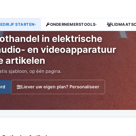
BEDRIJF STARTEN
ONDERNEMERSTOOLS
LIDMAATS
▾
▾
apparatuur en fotografische en optische artikelen
thandel in elektrische
audio- en videoapparatuur
e artikelen
atis sjabloon, op één pagina.
ord
Liever uw eigen plan? Personaliseer