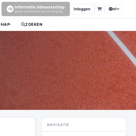
Informatie lidmaatschap
Inloggen
nl
geen automatische verlenging
CHAP
ZOEKEN
▾
NAVIGATIE