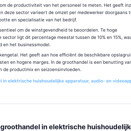
 de productiviteit van het personeel te meten. Het geeft inzi
ls in deze sector varieert de omzet per medewerker doorgaans 
otte en specialisatie van het bedrijf.
sentieel om de winstgevendheid te beoordelen. Te hoge
sector ligt dit percentage meestal tussen de 10% en 15%, waa
ad en het businessmodel.
 kengetal. Het geeft aan hoe efficiënt de beschikbare opslagr
osten en hogere marges. In de groothandel is een benutting va
an de productmix en seizoensinvloeden.
l in elektrische huishoudelijke apparatuur, audio- en videoap
groothandel in elektrische huishoudelij