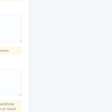
fveren.
drijfstak
e en beste