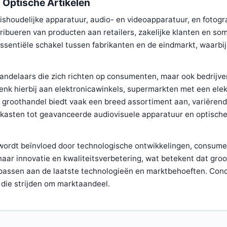
 Optische Artikelen
shoudelijke apparatuur, audio- en videoapparatuur, en fotogr
tribueren van producten aan retailers, zakelijke klanten en som
sentiële schakel tussen fabrikanten en de eindmarkt, waarbij 
andelaars die zich richten op consumenten, maar ook bedrijve
enk hierbij aan elektronicawinkels, supermarkten met een elek
e groothandel biedt vaak een breed assortiment aan, variëren
kasten tot geavanceerde audiovisuele apparatuur en optisch
wordt beïnvloed door technologische ontwikkelingen, consum
naar innovatie en kwaliteitsverbetering, wat betekent dat gro
ssen aan de laatste technologieën en marktbehoeften. Concu
s die strijden om marktaandeel.