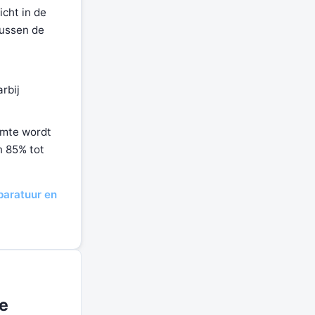
cht in de
tussen de
rbij
uimte wordt
n 85% tot
paratuur en
ke