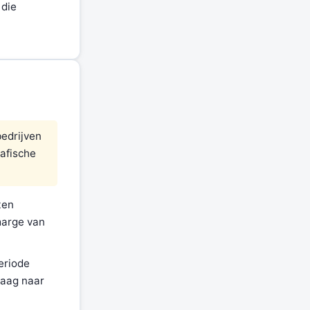
 die
bedrijven
rafische
ten
marge van
eriode
raag naar