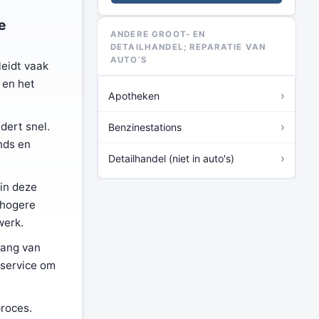
e
ANDERE GROOT- EN
DETAILHANDEL; REPARATIE VAN
AUTO’S
leidt vaak
 en het
›
Apotheken
dert snel.
›
Benzinestations
nds en
›
Detailhandel (niet in auto's)
in deze
 hogere
werk.
lang van
nservice om
proces.