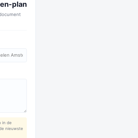
len-plan
F-document
n in de
 de nieuwste
.