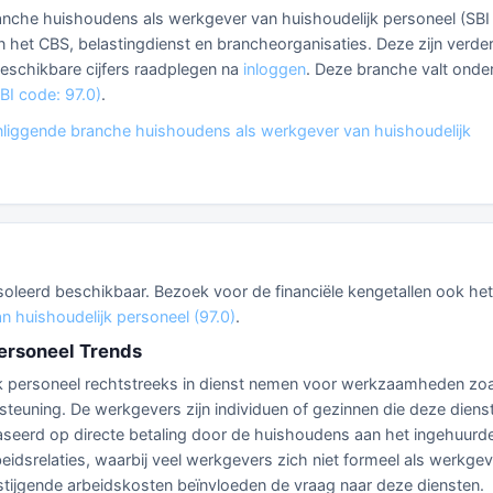
branche huishoudens als werkgever van huishoudelijk personeel (SBI
n het CBS, belastingdienst en brancheorganisaties. Deze zijn verde
 beschikbare cijfers raadplegen na
inloggen
. Deze branche valt onde
BI code: 97.0)
.
liggende branche huishoudens als werkgever van huishoudelijk
eïsoleerd beschikbaar. Bezoek voor de financiële kengetallen ook het
 huishoudelijk personeel (97.0)
.
ersoneel Trends
jk personeel rechtstreeks in dienst nemen voor werkzaamheden zoa
teuning. De werkgevers zijn individuen of gezinnen die deze diens
baseerd op directe betaling door de huishoudens aan het ingehuurd
idsrelaties, waarbij veel werkgevers zich niet formeel als werkgev
 stijgende arbeidskosten beïnvloeden de vraag naar deze diensten.