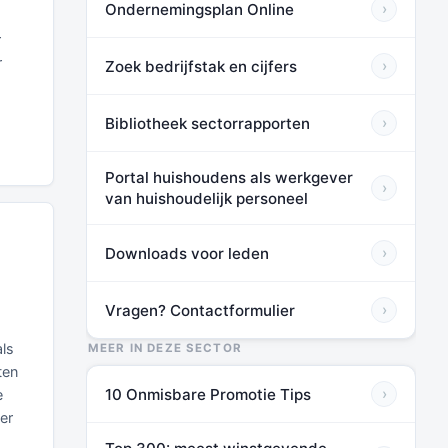
Ondernemingsplan Online
›
r
r
Zoek bedrijfstak en cijfers
›
Bibliotheek sectorrapporten
›
Portal huishoudens als werkgever
›
van huishoudelijk personeel
Downloads voor leden
›
Vragen? Contactformulier
›
ls
MEER IN DEZE SECTOR
ten
10 Onmisbare Promotie Tips
›
e
er