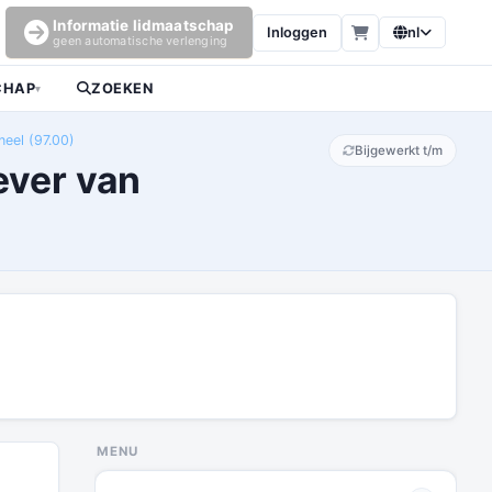
Informatie lidmaatschap
Inloggen
nl
geen automatische verlenging
CHAP
ZOEKEN
▾
neel (97.00)
Bijgewerkt t/m
ever van
MENU