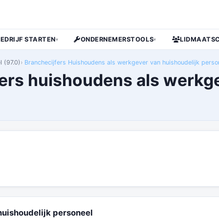
BEDRIJF STARTEN
ONDERNEMERSTOOLS
LIDMAATS
▾
▾
 (97.0)
Branchecijfers Huishoudens als werkgever van huishoudelijk perso
fers huishoudens als werkg
huishoudelijk personeel