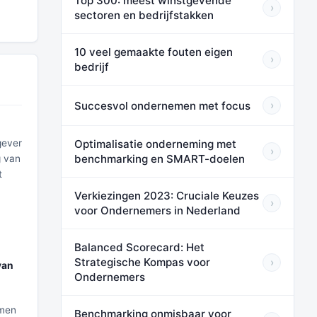
Top 300: meest winstgevende
›
sectoren en bedrijfstakken
10 veel gemaakte fouten eigen
›
bedrijf
Succesvol ondernemen met focus
›
gever
Optimalisatie onderneming met
›
benchmarking en SMART-doelen
g van
t
Verkiezingen 2023: Cruciale Keuzes
›
voor Ondernemers in Nederland
Balanced Scorecard: Het
Strategische Kompas voor
›
van
Ondernemers
emen
Benchmarking onmisbaar voor