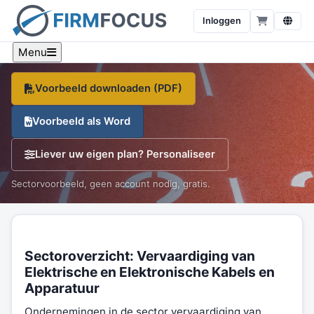
stopcontacten e.d.
Inloggen
Een sector-specifiek voorbeeld, branche-cijfers en een
gratis sjabloon, op één pagina.
Menu
Voorbeeld downloaden (PDF)
Voorbeeld als Word
Liever uw eigen plan? Personaliseer
Sectorvoorbeeld, geen account nodig, gratis.
Sectoroverzicht: Vervaardiging van
Elektrische en Elektronische Kabels en
Apparatuur
Ondernemingen in de sector vervaardiging van