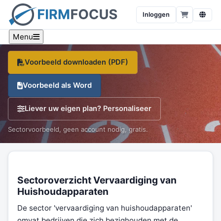
van huishoudapparaten
Inloggen
Een sector-specifiek voorbeeld, branche-cijfers en een
gratis sjabloon, op één pagina.
Menu
Voorbeeld downloaden (PDF)
Voorbeeld als Word
Liever uw eigen plan? Personaliseer
Sectorvoorbeeld, geen account nodig, gratis.
Sectoroverzicht Vervaardiging van
Huishoudapparaten
De sector 'vervaardiging van huishoudapparaten'
omvat bedrijven die zich bezighouden met de