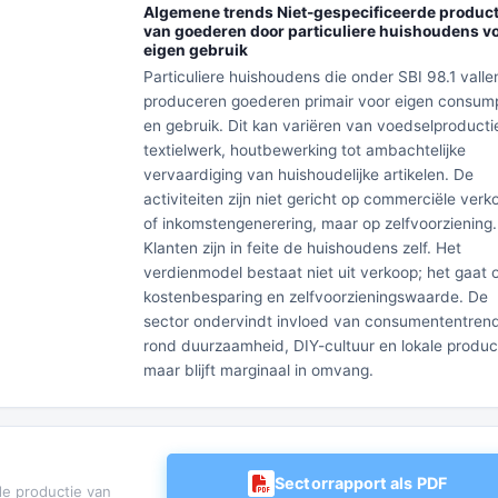
Algemene trends Niet-gespecificeerde product
van goederen door particuliere huishoudens v
eigen gebruik
Particuliere huishoudens die onder SBI 98.1 valle
produceren goederen primair voor eigen consum
en gebruik. Dit kan variëren van voedselproducti
textielwerk, houtbewerking tot ambachtelijke
vervaardiging van huishoudelijke artikelen. De
activiteiten zijn niet gericht op commerciële verk
of inkomstengenerering, maar op zelfvoorziening.
Klanten zijn in feite de huishoudens zelf. Het
verdienmodel bestaat niet uit verkoop; het gaat
kostenbesparing en zelfvoorzieningswaarde. De
sector ondervindt invloed van consumententren
rond duurzaamheid, DIY-cultuur en lokale produc
maar blijft marginaal in omvang.
Sectorrapport als PDF
de productie van