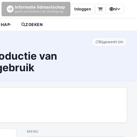
Informatie lidmaatschap
Inloggen
nl
geen automatische verlenging
CHAP
ZOEKEN
▾
Bijgewerkt t/m
roductie van
gebruik
MENU