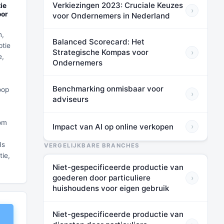
Verkiezingen 2023: Cruciale Keuzes
ie
›
oor
voor Ondernemers in Nederland
n,
Balanced Scorecard: Het
ptie
Strategische Kompas voor
›
e,
Ondernemers
Benchmarking onmisbaar voor
oop
›
adviseurs
 om
Impact van AI op online verkopen
›
ds
VERGELIJKBARE BRANCHES
tie,
Niet-gespecificeerde productie van
goederen door particuliere
›
huishoudens voor eigen gebruik
Niet-gespecificeerde productie van