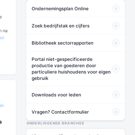
Ondernemingsplan Online
›
e
Zoek bedrijfstak en cijfers
›
n na
oor
Bibliotheek sectorrapporten
›
Portal niet-gespecificeerde
productie van goederen door
›
particuliere huishoudens voor eigen
gebruik
Downloads voor leden
›
en
Vragen? Contactformulier
›
s
ONDERLIGGENDE BRANCHES