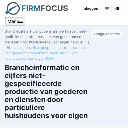
Inloggen
Menu
Branchecijfers Huishoudens als werkgever; niet-
Bijgewerkt t/m
gedifferentieerde productie van goederen en
diensten door huishoudens voor eigen gebruik (T)
Branchecijfers Niet-gespecificeerde productie
van goederen en diensten door particuliere
huishoudens voor eigen (98)
Brancheinformatie en
cijfers niet-
gespecificeerde
productie van goederen
en diensten door
particuliere
huishoudens voor eigen