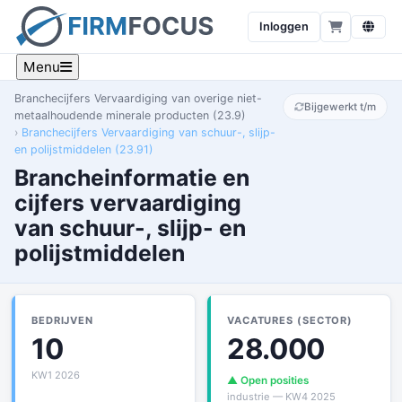
Inloggen
Menu
Branchecijfers Vervaardiging van overige niet-
Bijgewerkt t/m
metaalhoudende minerale producten (23.9)
Branchecijfers Vervaardiging van schuur-, slijp-
en polijstmiddelen (23.91)
Brancheinformatie en
cijfers vervaardiging
van schuur-, slijp- en
polijstmiddelen
BEDRIJVEN
VACATURES (SECTOR)
10
28.000
KW1 2026
▲ Open posities
industrie — KW4 2025