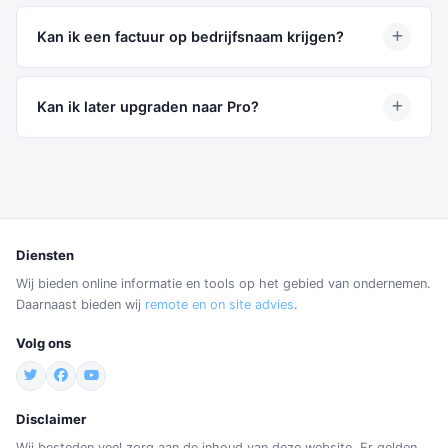
Nee. Er is geen automatische verlenging. U kiest later zelf
of en hoe u wilt verlengen.
Kan ik een factuur op bedrijfsnaam krijgen?
Ja, tijdens het afrekenen kunt u uw bedrijfsgegevens
invullen en ontvangt u automatisch een factuur.
Kan ik later upgraden naar Pro?
Ja, u kunt op elk moment upgraden. Neem even contact
op zodat we het soepel voor u regelen.
Diensten
Wij bieden online informatie en tools op het gebied van ondernemen.
Daarnaast bieden wij
remote en on site advies
.
Volg ons
Disclaimer
Wij besteden veel zorg aan de inhoud van deze website. Er gelden