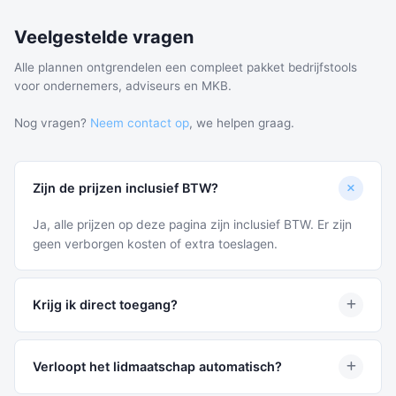
Veelgestelde vragen
Alle plannen ontgrendelen een compleet pakket bedrijfstools
voor ondernemers, adviseurs en MKB.
Nog vragen?
Neem contact op
, we helpen graag.
Zijn de prijzen inclusief BTW?
Ja, alle prijzen op deze pagina zijn inclusief BTW. Er zijn
geen verborgen kosten of extra toeslagen.
Krijg ik direct toegang?
Ja, na afronding van uw bestelling heeft u direct toegang
tot de online omgeving.
Verloopt het lidmaatschap automatisch?