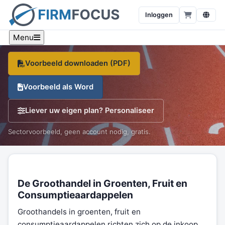
consumptieaardappelen
Inloggen
Een sector-specifiek voorbeeld, branche-cijfers en een
gratis sjabloon, op één pagina.
Menu
Voorbeeld downloaden (PDF)
Voorbeeld als Word
Liever uw eigen plan? Personaliseer
Sectorvoorbeeld, geen account nodig, gratis.
De Groothandel in Groenten, Fruit en
Consumptieaardappelen
Groothandels in groenten, fruit en
consumptieaardappelen richten zich op de inkoop