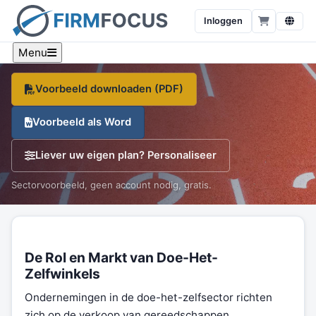
het-zelfartikelen
Inloggen
Een sector-specifiek voorbeeld, branche-cijfers en een
gratis sjabloon, op één pagina.
Menu
Voorbeeld downloaden (PDF)
Voorbeeld als Word
Liever uw eigen plan? Personaliseer
Sectorvoorbeeld, geen account nodig, gratis.
De Rol en Markt van Doe-Het-
Zelfwinkels
Ondernemingen in de doe-het-zelfsector richten
zich op de verkoop van gereedschappen,