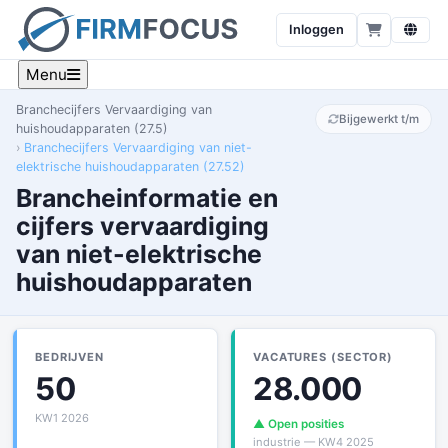
Inloggen
Menu
Branchecijfers Vervaardiging van
Bijgewerkt t/m
huishoudapparaten (27.5)
Branchecijfers Vervaardiging van niet-
elektrische huishoudapparaten (27.52)
Brancheinformatie en
cijfers vervaardiging
van niet-elektrische
huishoudapparaten
BEDRIJVEN
VACATURES (SECTOR)
50
28.000
KW1 2026
▲ Open posities
industrie — KW4 2025