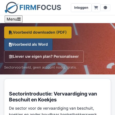
houdbaar banketbakkerswerk
Inloggen
Een sector-specifiek voorbeeld, branche-cijfers en een
gratis sjabloon, op één pagina.
Menu
Voorbeeld downloaden (PDF)
Voorbeeld als Word
Liever uw eigen plan? Personaliseer
Sectorvoorbeeld, geen account nodig, gratis.
Sectorintroductie: Vervaardiging van
Beschuit en Koekjes
De sector voor de vervaardiging van beschuit,
koekjes en ander houdbaar banketbakkerswerk