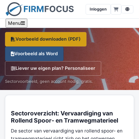
van rollend spoor- en tramwegmaterieel
Inloggen
Een sector-specifiek voorbeeld, branche-cijfers en een
gratis sjabloon, op één pagina.
Menu
Voorbeeld downloaden (PDF)
Voorbeeld als Word
Liever uw eigen plan? Personaliseer
Sectorvoorbeeld, geen account nodig, gratis.
Sectoroverzicht: Vervaardiging van
Rollend Spoor- en Tramwegmaterieel
De sector van vervaardiging van rollend spoor- en
tramwegmaterieel richt zich op het ontwerpen,