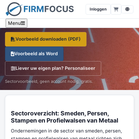
metaal; poedermetallurgie
Inloggen
Een sector-specifiek voorbeeld, branche-cijfers en een
gratis sjabloon, op één pagina.
Menu
Voorbeeld downloaden (PDF)
Voorbeeld als Word
Liever uw eigen plan? Personaliseer
Sectorvoorbeeld, geen account nodig, gratis.
Sectoroverzicht: Smeden, Persen,
Stampen en Profielwalsen van Metaal
Ondernemingen in de sector van smeden, persen,
stampen en profielwalsen van metaal richten zich