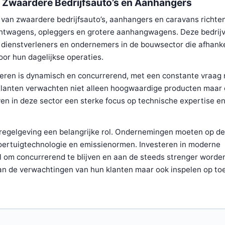
n Zwaardere Bedrijfsauto’s en Aanhangers
van zwaardere bedrijfsauto’s, aanhangers en caravans richten
chtwagens, opleggers en grotere aanhangwagens. Deze bedrij
 dienstverleners en ondernemers in de bouwsector die afhankel
r hun dagelijkse operaties.
ren is dynamisch en concurrerend, met een constante vraag 
 Klanten verwachten niet alleen hoogwaardige producten maar
jven in deze sector een sterke focus op technische expertise e
regelgeving een belangrijke rol. Ondernemingen moeten op d
 voertuigtechnologie en emissienormen. Investeren in moderne
l om concurrerend te blijven en aan de steeds strenger worde
 aan de verwachtingen van hun klanten maar ook inspelen op t