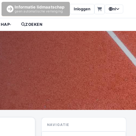
Informatie lidmaatschap
Inloggen
nl
geen automatische verlenging
CHAP
ZOEKEN
▾
NAVIGATIE