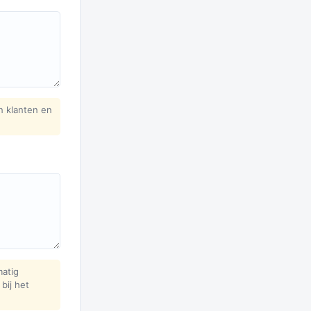
n klanten en
matig
bij het