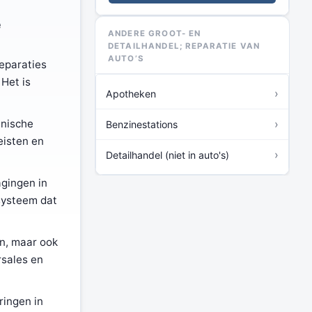
e
ANDERE GROOT- EN
DETAILHANDEL; REPARATIE VAN
AUTO’S
eparaties
Het is
›
Apotheken
hnische
›
Benzinestations
eisten en
›
Detailhandel (niet in auto's)
agingen in
rsysteem dat
en, maar ook
rsales en
ringen in