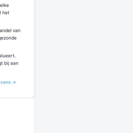
 elke
l het
.
handel van
 gezonde
alueert.
t bij aan
ravans →