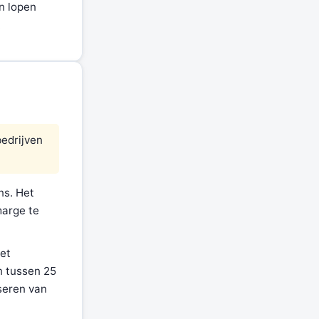
n lopen
.
bedrijven
ns. Het
marge te
met
n tussen 25
seren van