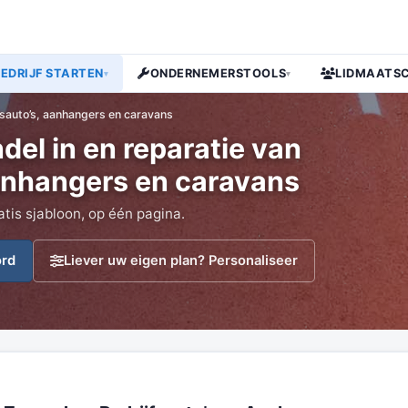
BEDRIJF STARTEN
ONDERNEMERSTOOLS
LIDMAATS
▾
▾
fsauto’s, aanhangers en caravans
el in en reparatie van
aanhangers en caravans
atis sjabloon, op één pagina.
ord
Liever uw eigen plan? Personaliseer