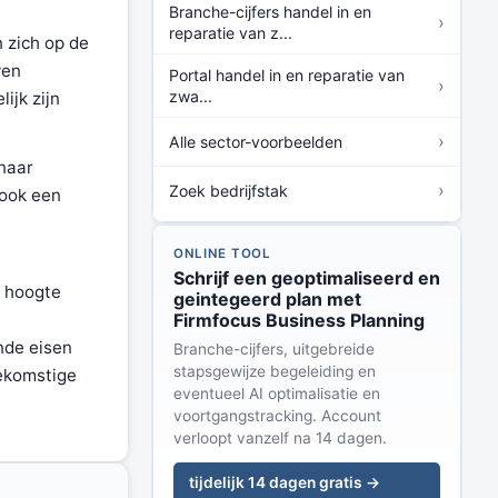
Branche-cijfers handel in en
›
reparatie van z...
 zich op de
ven
Portal handel in en reparatie van
›
zwa...
ijk zijn
›
Alle sector-voorbeelden
naar
›
Zoek bedrijfstak
 ook een
n
ONLINE TOOL
Schrijf een geoptimaliseerd en
e hoogte
geintegeerd plan met
Firmfocus Business Planning
nde eisen
Branche-cijfers, uitgebreide
stapsgewijze begeleiding en
oekomstige
eventueel AI optimalisatie en
voortgangstracking. Account
verloopt vanzelf na 14 dagen.
tijdelijk 14 dagen gratis →