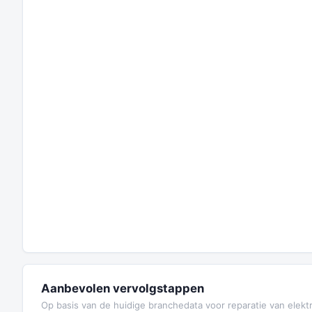
Aanbevolen vervolgstappen
Op basis van de huidige branchedata voor reparatie van elekt