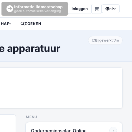
Informatie lidmaatschap
Inloggen
nl
geen automatische verlenging
CHAP
ZOEKEN
▾
Bijgewerkt t/m
he apparatuur
MENU
Ondernemingsplan Online
›