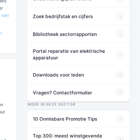
fers
er
n van
Zoek bedrijfstak en cijfers
›
n
Bibliotheek sectorrapporten
›
Portal reparatie van elektrische
›
apparatuur
Downloads voor leden
›
Vragen? Contactformulier
›
en
MEER IN DEZE SECTOR
uur
10 Onmisbare Promotie Tips
›
Top 300: meest winstgevende
›