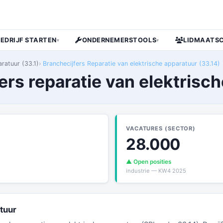
BEDRIJF STARTEN
ONDERNEMERSTOOLS
LIDMAATS
▾
▾
ratuur (33.1)
Branchecijfers Reparatie van elektrische apparatuur (33.14)
ers reparatie van elektrisc
VACATURES (SECTOR)
28.000
▲ Open posities
industrie — KW4 2025
tuur