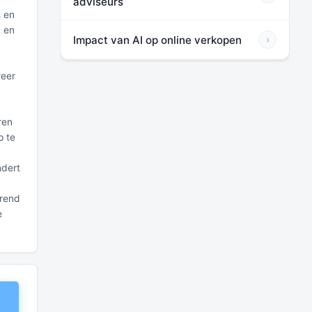
adviseurs
s en
n en
Impact van AI op online verkopen
›
weer
ren
p te
ndert
trend
e