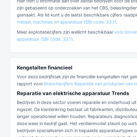
Hier treft u informatie aan over aantal bedrijven voor de br
zijn gebaseerd op onderzoeken van het CBS, belastingdienst
gemaakt. Als lid kunt u de laatst beschikbare cijfers raad
metaal, machines en apparatuur (SBI code: 33.1)
.
Meer exploitatiecijfers zijn wellicht beschikbaar
voor boven
apparatuur (SBI code: 33.1)
.
Kengetallen financieel
Voor deze bedrijfstak zijn de financiële kengetallen niet g
rapport voor
Branchecijfers Reparatie van producten van m
Reparatie van elektrische apparatuur Trends
Bedrijven in deze sector voeren reparatie en onderhoud uit
ingezet. De klantenkring bestaat uit fabrikanten, distribut
langer operationeel willen houden. Reparateurs diagnosti
deze weer in bedrijf gaat. Het verdienmodel steunt op uu
bedrijven specialiseren zich in bepaalde apparatuurtypes 