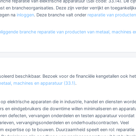
anche reparatie van elektrische apparatuur (SBI code: 33.14). De cij
 en brancheorganisaties. Deze zijn verder verrijkt en toegankelijk
plegen na
inloggen
. Deze branche valt onder
reparatie van producte
liggende branche reparatie van producten van metaal, machines e
eïsoleerd beschikbaar. Bezoek voor de financiële kengetallen ook het
etaal, machines en apparatuur (33.1)
.
 op elektrische apparaten die in industrie, handel en diensten word
eurs en eindgebruikers die downtime willen minimaliseren en apparat
ceren defecten, vervangen onderdelen en testen apparatuur voordat
rtarieven, vervangingsonderdelen en onderhoudscontracten. Veel
om expertise op te bouwen. Duurzaamheid speelt een rol: reparatie