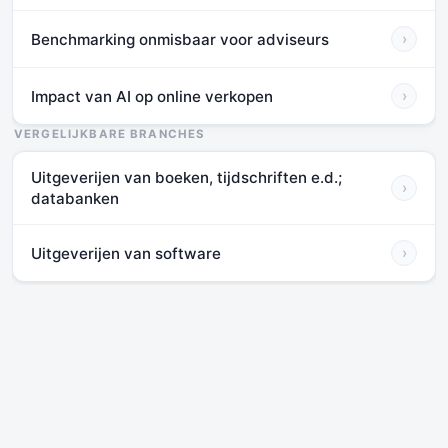
Benchmarking onmisbaar voor adviseurs
›
Impact van AI op online verkopen
›
VERGELIJKBARE BRANCHES
Uitgeverijen van boeken, tijdschriften e.d.;
›
databanken
Uitgeverijen van software
›
Diensten
Wij bieden online informatie en tools op het gebied van ondernemen.
Daarnaast bieden wij
remote en on site advies
.