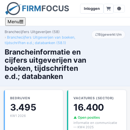
Inloggen
Menu
Branchecijfers Uitgeverijen (58)
Bijgewerkt t/m
Branchecijfers Uitgeverijen van boeken,
tijdschriften e.d.; databanken (58.1)
Brancheinformatie en
cijfers uitgeverijen van
boeken, tijdschriften
e.d.; databanken
BEDRIJVEN
VACATURES (SECTOR)
3.495
16.400
KW1 2026
▲ Open posities
informatie en communicatie
— KW4 2025