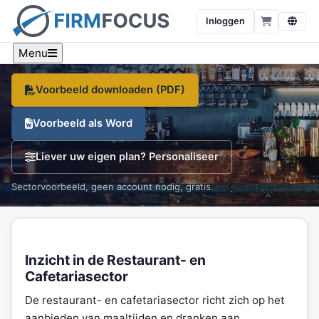
cafetaria’s
Inloggen
Een sector-specifiek voorbeeld, branche-cijfers en een
gratis sjabloon, op één pagina.
Menu
Voorbeeld downloaden (PDF)
Voorbeeld als Word
Liever uw eigen plan? Personaliseer
Sectorvoorbeeld, geen account nodig, gratis.
Inzicht in de Restaurant- en
Cafetariasector
De restaurant- en cafetariasector richt zich op het
aanbieden van maaltijden en dranken aan