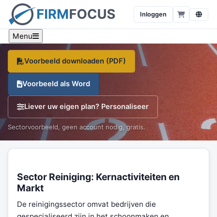
Ondernemingsplan voor reiniging
Inloggen
Een sector-specifiek voorbeeld, branche-cijfers en een
gratis sjabloon, op één pagina.
Menu
Voorbeeld downloaden (PDF)
Voorbeeld als Word
Liever uw eigen plan? Personaliseer
Sectorvoorbeeld, geen account nodig, gratis.
Sector Reiniging: Kernactiviteiten en
Markt
De reinigingssector omvat bedrijven die
gespecialiseerd zijn in het schoonmaken en