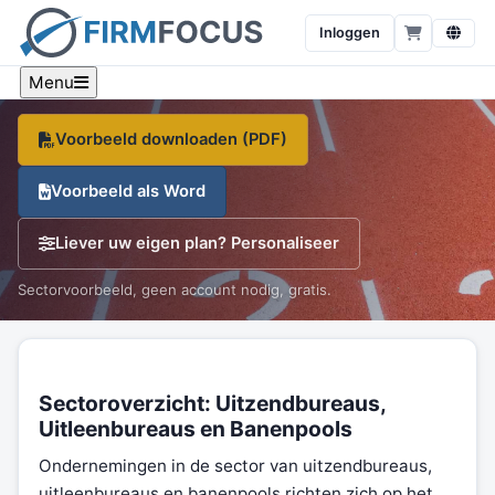
banenpools
Inloggen
Een sector-specifiek voorbeeld, branche-cijfers en een
gratis sjabloon, op één pagina.
Menu
Voorbeeld downloaden (PDF)
Voorbeeld als Word
Liever uw eigen plan? Personaliseer
Sectorvoorbeeld, geen account nodig, gratis.
Sectoroverzicht: Uitzendbureaus,
Uitleenbureaus en Banenpools
Ondernemingen in de sector van uitzendbureaus,
uitleenbureaus en banenpools richten zich op het