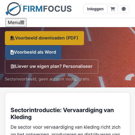
van kleding
Inloggen
Een sector-specifiek voorbeeld, branche-cijfers en een
gratis sjabloon, op één pagina.
Menu
Voorbeeld downloaden (PDF)
Voorbeeld als Word
Liever uw eigen plan? Personaliseer
Sectorvoorbeeld, geen account nodig, gratis.
Sectorintroductie: Vervaardiging van
Kleding
De sector voor vervaardiging van kleding richt zich
op het ontwerpen, produceren en distribueren van