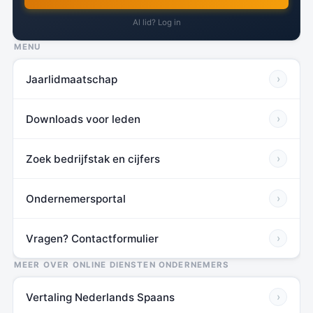
Al lid? Log in
MENU
Jaarlidmaatschap
›
Downloads voor leden
›
Zoek bedrijfstak en cijfers
›
Ondernemersportal
›
Vragen? Contactformulier
›
MEER OVER ONLINE DIENSTEN ONDERNEMERS
Vertaling Nederlands Spaans
›