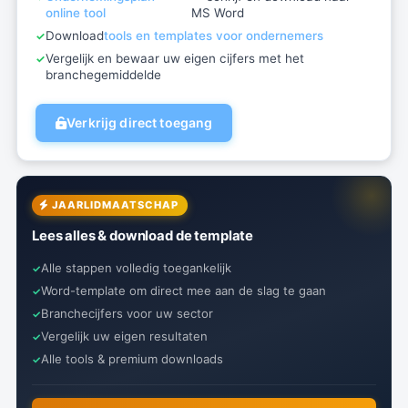
online tool
MS Word
Download
tools en templates voor ondernemers
Vergelijk en bewaar uw eigen cijfers met het
branchegemiddelde
Verkrijg direct toegang
JAARLIDMAATSCHAP
Lees alles & download de template
Alle stappen volledig toegankelijk
Word-template om direct mee aan de slag te gaan
Branchecijfers voor uw sector
Vergelijk uw eigen resultaten
Alle tools & premium downloads