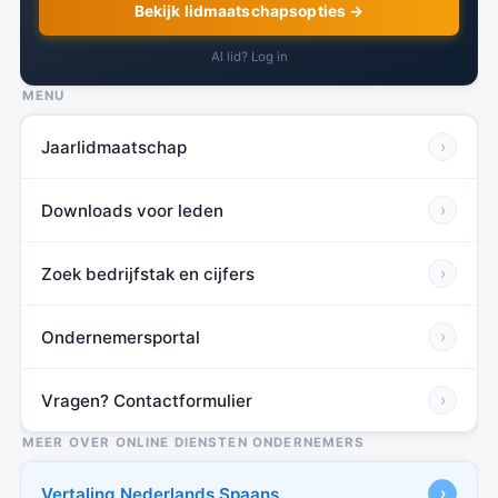
Bekijk lidmaatschapsopties →
Al lid? Log in
MENU
Jaarlidmaatschap
›
Downloads voor leden
›
Zoek bedrijfstak en cijfers
›
Ondernemersportal
›
Vragen? Contactformulier
›
MEER OVER ONLINE DIENSTEN ONDERNEMERS
Vertaling Nederlands Spaans
›