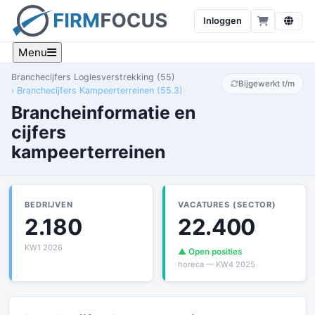
Inloggen
Menu
Branchecijfers Logiesverstrekking (55)
Bijgewerkt t/m
Branchecijfers Kampeerterreinen (55.3)
Brancheinformatie en
cijfers
kampeerterreinen
BEDRIJVEN
VACATURES (SECTOR)
2.180
22.400
KW1 2026
▲ Open posities
horeca — KW4 2025