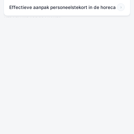
Effectieve aanpak personeelstekort in de horeca
›
VERGELIJKBARE BRANCHES
Hotels
›
Verhuur van vakantiehuisjes en appartementen;
›
jeugdherbergen en vakantiekampen
Kampeerterreinen
›
Overige logiesverstrekking
›
Diensten